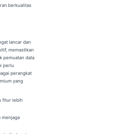
ran berkualitas
gat lancar dan
itif, memastikan
uk pemuatan data
k perlu
bagai perangkat
emium yang
fitur lebih
p menjaga