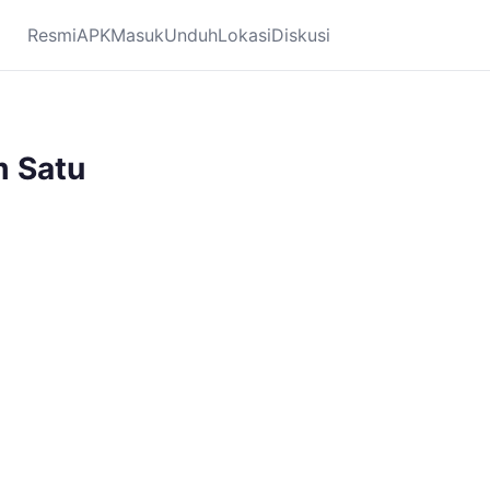
Resmi
APK
Masuk
Unduh
Lokasi
Diskusi
m Satu