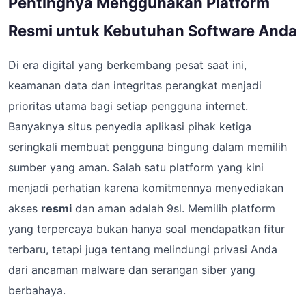
Pentingnya Menggunakan Platform
Resmi untuk Kebutuhan Software Anda
Di era digital yang berkembang pesat saat ini,
keamanan data dan integritas perangkat menjadi
prioritas utama bagi setiap pengguna internet.
Banyaknya situs penyedia aplikasi pihak ketiga
seringkali membuat pengguna bingung dalam memilih
sumber yang aman. Salah satu platform yang kini
menjadi perhatian karena komitmennya menyediakan
akses
resmi
dan aman adalah 9sl. Memilih platform
yang terpercaya bukan hanya soal mendapatkan fitur
terbaru, tetapi juga tentang melindungi privasi Anda
dari ancaman malware dan serangan siber yang
berbahaya.