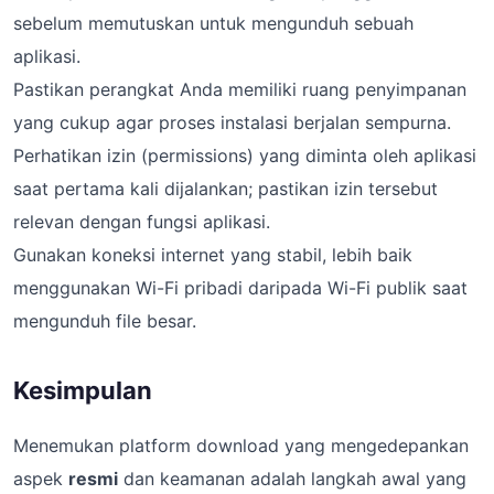
sebelum memutuskan untuk mengunduh sebuah
aplikasi.
Pastikan perangkat Anda memiliki ruang penyimpanan
yang cukup agar proses instalasi berjalan sempurna.
Perhatikan izin (permissions) yang diminta oleh aplikasi
saat pertama kali dijalankan; pastikan izin tersebut
relevan dengan fungsi aplikasi.
Gunakan koneksi internet yang stabil, lebih baik
menggunakan Wi-Fi pribadi daripada Wi-Fi publik saat
mengunduh file besar.
Kesimpulan
Menemukan platform download yang mengedepankan
aspek
resmi
dan keamanan adalah langkah awal yang