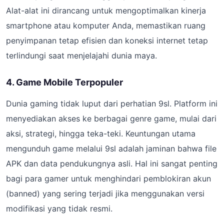
Alat-alat ini dirancang untuk mengoptimalkan kinerja
smartphone atau komputer Anda, memastikan ruang
penyimpanan tetap efisien dan koneksi internet tetap
terlindungi saat menjelajahi dunia maya.
4. Game Mobile Terpopuler
Dunia gaming tidak luput dari perhatian 9sl. Platform ini
menyediakan akses ke berbagai genre game, mulai dari
aksi, strategi, hingga teka-teki. Keuntungan utama
mengunduh game melalui 9sl adalah jaminan bahwa file
APK dan data pendukungnya asli. Hal ini sangat penting
bagi para gamer untuk menghindari pemblokiran akun
(banned) yang sering terjadi jika menggunakan versi
modifikasi yang tidak resmi.