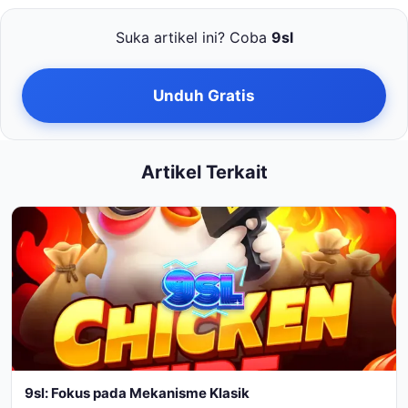
Suka artikel ini? Coba
9sl
Unduh Gratis
Artikel Terkait
9sl: Fokus pada Mekanisme Klasik