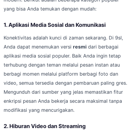
yang bisa Anda temukan dengan mudah:
1. Aplikasi Media Sosial dan Komunikasi
Konektivitas adalah kunci di zaman sekarang. Di 9sl,
Anda dapat menemukan versi
resmi
dari berbagai
aplikasi media sosial populer. Baik Anda ingin tetap
terhubung dengan teman melalui pesan instan atau
berbagi momen melalui platform berbagi foto dan
video, semua tersedia dengan pembaruan paling gres.
Mengunduh dari sumber yang jelas memastikan fitur
enkripsi pesan Anda bekerja secara maksimal tanpa
modifikasi yang mencurigakan.
2. Hiburan Video dan Streaming