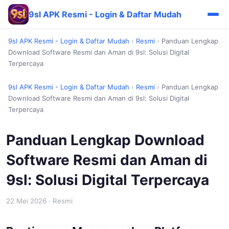
9sl APK Resmi - Login & Daftar Mudah
9sl APK Resmi - Login & Daftar Mudah
›
Resmi
›
Panduan Lengkap
Download Software Resmi dan Aman di 9sl: Solusi Digital
Terpercaya
9sl APK Resmi - Login & Daftar Mudah
›
Resmi
›
Panduan Lengkap
Download Software Resmi dan Aman di 9sl: Solusi Digital
Terpercaya
Panduan Lengkap Download
Software Resmi dan Aman di
9sl: Solusi Digital Terpercaya
22 Mei 2026
· Resmi